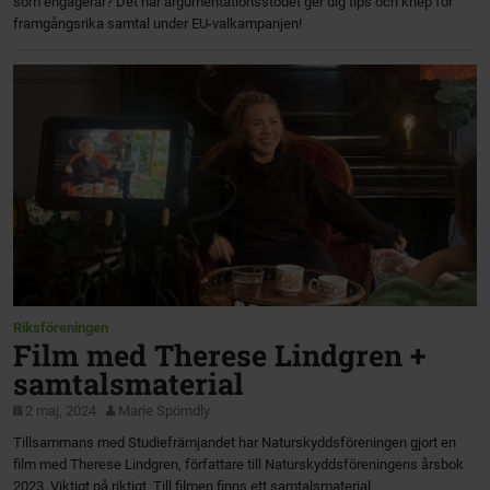
som engagerar? Det här argumentationsstödet ger dig tips och knep för
framgångsrika samtal under EU-valkampanjen!
Riksföreningen
Film med Therese Lindgren +
samtalsmaterial
2 maj, 2024
Marie Spörndly
Tillsammans med Studiefrämjandet har Naturskyddsföreningen gjort en
film med Therese Lindgren, författare till Naturskyddsföreningens årsbok
2023, Viktigt på riktigt. Till filmen finns ett samtalsmaterial.