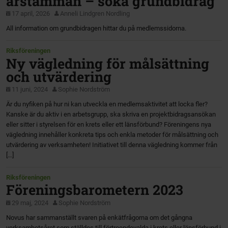
årstämman – söka grundbidrag
17 april, 2026
Anneli Lindgren Nordling
All information om grundbidragen hittar du på medlemssidorna.
Riksföreningen
Ny vägledning för målsättning
och utvärdering
11 juni, 2024
Sophie Nordström
Är du nyfiken på hur ni kan utveckla en medlemsaktivitet att locka fler?
Kanske är du aktiv i en arbetsgrupp, ska skriva en projektbidragsansökan
eller sitter i styrelsen för en krets eller ett länsförbund? Föreningens nya
vägledning innehåller konkreta tips och enkla metoder för målsättning och
utvärdering av verksamheten! Initiativet till denna vägledning kommer från
[…]
Riksföreningen
Föreningsbarometern 2023
29 maj, 2024
Sophie Nordström
Novus har sammanställt svaren på enkätfrågorna om det gångna
verksamhetsåret som ställdes till förtroendevalda i krets eller länsförbund i