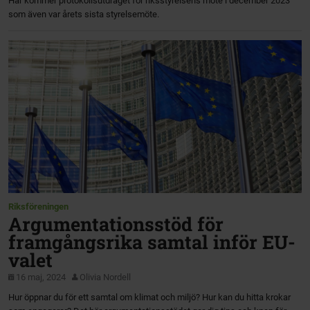
Här kommer protokollsutdraget för riksstyrelsens möte i december 2023
som även var årets sista styrelsemöte.
Riksföreningen
Argumentationsstöd för
framgångsrika samtal inför EU-
valet
16 maj, 2024
Olivia Nordell
Hur öppnar du för ett samtal om klimat och miljö? Hur kan du hitta krokar