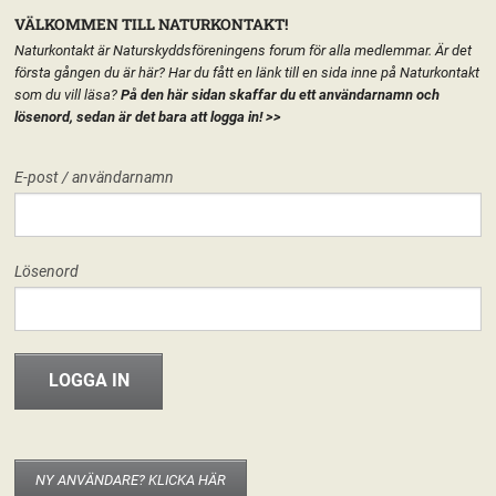
VÄLKOMMEN TILL NATURKONTAKT!
Naturkontakt är Naturskyddsföreningens forum för alla medlemmar. Är det
första gången du är här? Har du fått en länk till en sida inne på Naturkontakt
som du vill läsa?
På den här sidan skaffar du ett användarnamn och
lösenord, sedan är det bara att logga in!
>>
MENY
E-post / användarnamn
HEM
FÖRENINGEN
RIKSFÖRENINGEN
START
LÄGG TILL EN TEXT HÄR PÅ SIDAN
FORUM
Lösenord
FÖRENINGEN
INFO & MATERIAL
NY ANVÄNDARE? KLICKA HÄR