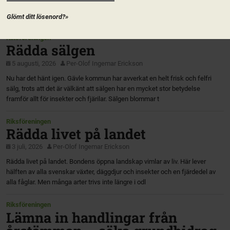
Glömt ditt lösenord?»
Riksföreningen
Rädda sälgen
5 augusti, 2026
Per-Olof Ingemar Erickson
Nu har det hänt igen. Gävle kommun har avverkat en helt frisk och felfri
sälg, trots att det är välkänt att sälgen har en mycket stor betydelse
framför allt för insekter och fjärilar. Sälgen blommar t
Riksföreningen
Rädda livet på landet
3 juli, 2026
Per-Olof Ingemar Erickson
Rädda livet på landet. Bondens öppna landskap vimlar av liv. Här lever
hälften av alla svenskar växter, däggdjur och insekter och en fjärdedel av
alla fåglar. Men många arter trivs inte längre i odl
Riksföreningen
Lämna in handlingar från