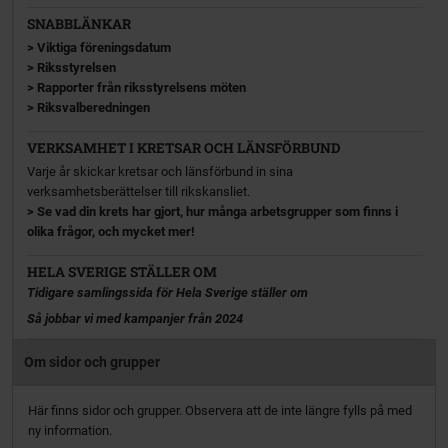
SNABBLÄNKAR
>
Viktiga föreningsdatum
>
Riksstyrelsen
>
Rapporter från riksstyrelsens möten
>
Riksvalberedningen
VERKSAMHET I KRETSAR OCH LÄNSFÖRBUND
Varje år skickar kretsar och länsförbund in sina
verksamhetsberättelser till rikskansliet.
> Se vad din krets har gjort, hur många arbetsgrupper som finns i
olika frågor, och mycket mer!
HELA SVERIGE STÄLLER OM
Tidigare samlingssida för Hela Sverige ställer om
Så jobbar vi med kampanjer från 2024
Om sidor och grupper
Här finns sidor och grupper. Observera att de inte längre fylls på med
ny information.