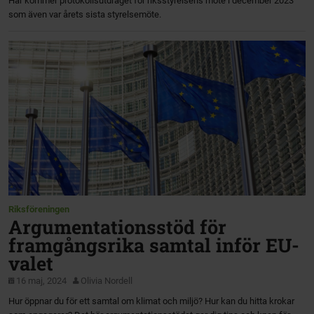
Här kommer protokollsutdraget för riksstyrelsens möte i december 2023
som även var årets sista styrelsemöte.
Riksföreningen
Argumentationsstöd för
framgångsrika samtal inför EU-
valet
16 maj, 2024
Olivia Nordell
Hur öppnar du för ett samtal om klimat och miljö? Hur kan du hitta krokar