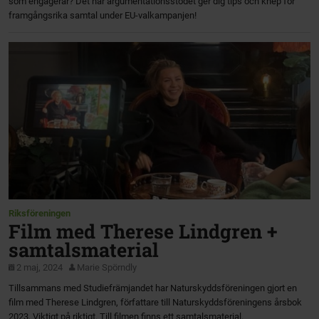
som engagerar? Det här argumentationsstödet ger dig tips och knep för
framgångsrika samtal under EU-valkampanjen!
Riksföreningen
Film med Therese Lindgren +
samtalsmaterial
2 maj, 2024
Marie Spörndly
Tillsammans med Studiefrämjandet har Naturskyddsföreningen gjort en
film med Therese Lindgren, författare till Naturskyddsföreningens årsbok
2023, Viktigt på riktigt. Till filmen finns ett samtalsmaterial.