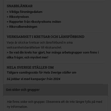
SNABBLÄNKAR
>
Viktiga föreningsdatum
>
Riksstyrelsen
>
Rapporter från riksstyrelsens möten
>
Riksvalberedningen
VERKSAMHET I KRETSAR OCH LÄNSFÖRBUND
Varje år skickar kretsar och länsförbund in sina
verksamhetsberättelser till rikskansliet.
> Se vad din krets har gjort, hur många arbetsgrupper som finns i
olika frågor, och mycket mer!
HELA SVERIGE STÄLLER OM
Tidigare samlingssida för Hela Sverige ställer om
Så jobbar vi med kampanjer från 2024
Om sidor och grupper
Här finns sidor och grupper. Observera att de inte längre fylls på med
ny information.