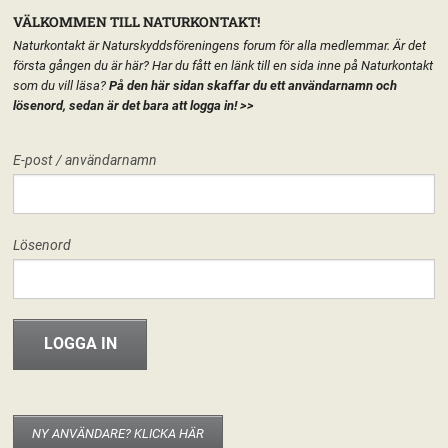
VÄLKOMMEN TILL NATURKONTAKT!
Naturkontakt är Naturskyddsföreningens forum för alla medlemmar. Är det
första gången du är här? Har du fått en länk till en sida inne på Naturkontakt
som du vill läsa?
På den här sidan skaffar du ett användarnamn och
lösenord, sedan är det bara att logga in!
>>
MENY
E-post / användarnamn
HEM
FÖRENINGEN
RIKSFÖRENINGEN
START
LÄGG TILL EN TEXT HÄR PÅ SIDAN
FORUM
Lösenord
FÖRENINGEN
INFO & MATERIAL
NY ANVÄNDARE? KLICKA HÄR