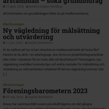
årstämman – söka grundbidrag
17 april, 2026
Anneli Lindgren Nordling
All information om grundbidragen hittar du på medlemssidorna.
Riksföreningen
Ny vägledning för målsättning
och utvärdering
11 juni, 2024
Sophie Nordström
Är du nyfiken på hur ni kan utveckla en medlemsaktivitet att locka fler?
Kanske är du aktiv i en arbetsgrupp, ska skriva en projektbidragsansökan
eller sitter i styrelsen för en krets eller ett länsförbund? Föreningens nya
vägledning innehåller konkreta tips och enkla metoder för målsättning och
utvärdering av verksamheten! Initiativet till denna vägledning kommer från
[…]
Riksföreningen
Föreningsbarometern 2023
29 maj, 2024
Sophie Nordström
Novus har sammanställt svaren på enkätfrågorna om det gångna
verksamhetsåret som ställdes till förtroendevalda i krets eller länsförbund i