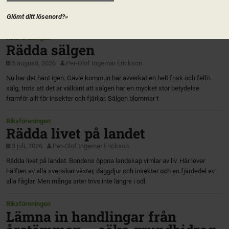
Glömt ditt lösenord?»
Riksföreningen
Rädda sälgen
5 augusti, 2026
Per-Olof Ingemar Erickson
Nu har det hänt igen. Gävle kommun har avverkat en helt frisk och felfri
sälg, trots att det är välkänt att sälgen har en mycket stor betydelse
framför allt för insekter och fjärilar. Sälgen blommar t
Riksföreningen
Rädda livet på landet
3 juli, 2026
Per-Olof Ingemar Erickson
Rädda livet på landet. Bondens öppna landskap vimlar av liv. Här lever
hälften av alla svenskar växter, däggdjur och insekter och en fjärdedel av
alla fåglar. Men många arter trivs inte längre i odl
Riksföreningen
Lämna in handlingar från