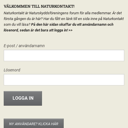
VÄLKOMMEN TILL NATURKONTAKT!
Naturkontakt är Naturskyddsföreningens forum för alla medlemmar. Är det
första gången du är här? Har du fått en länk till en sida inne på Naturkontakt
som du vill läsa?
På den här sidan skaffar du ett användarnamn och
lösenord, sedan är det bara att logga in!
>>
MENY
E-post / användarnamn
HEM
FÖRENINGEN
RIKSFÖRENINGEN
START
LÄGG TILL EN TEXT HÄR PÅ SIDAN
FORUM
Lösenord
FÖRENINGEN
INFO & MATERIAL
NY ANVÄNDARE? KLICKA HÄR