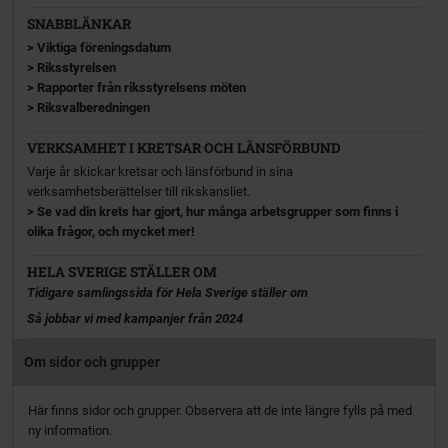
SNABBLÄNKAR
>
Viktiga föreningsdatum
>
Riksstyrelsen
>
Rapporter från riksstyrelsens möten
>
Riksvalberedningen
VERKSAMHET I KRETSAR OCH LÄNSFÖRBUND
Varje år skickar kretsar och länsförbund in sina
verksamhetsberättelser till rikskansliet.
> Se vad din krets har gjort, hur många arbetsgrupper som finns i
olika frågor, och mycket mer!
HELA SVERIGE STÄLLER OM
Tidigare samlingssida för Hela Sverige ställer om
Så jobbar vi med kampanjer från 2024
Om sidor och grupper
Här finns sidor och grupper. Observera att de inte längre fylls på med
ny information.