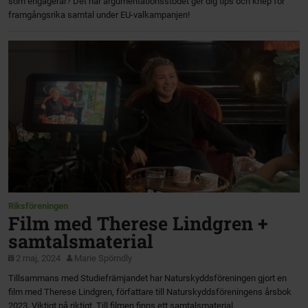
som engagerar? Det här argumentationsstödet ger dig tips och knep för
framgångsrika samtal under EU-valkampanjen!
Riksföreningen
Film med Therese Lindgren +
samtalsmaterial
2 maj, 2024
Marie Spörndly
Tillsammans med Studiefrämjandet har Naturskyddsföreningen gjort en
film med Therese Lindgren, författare till Naturskyddsföreningens årsbok
2023, Viktigt på riktigt. Till filmen finns ett samtalsmaterial.