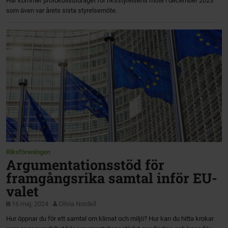
Här kommer protokollsutdraget för riksstyrelsens möte i december 2023
som även var årets sista styrelsemöte.
Riksföreningen
Argumentationsstöd för
framgångsrika samtal inför EU-
valet
16 maj, 2024
Olivia Nordell
Hur öppnar du för ett samtal om klimat och miljö? Hur kan du hitta krokar