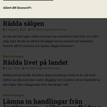
Glömt ditt lösenord?»
Riksföreningen
Rädda sälgen
5 augusti, 2026
Per-Olof Ingemar Erickson
Nu har det hänt igen. Gävle kommun har avverkat en helt frisk och felfri
sälg, trots att det är välkänt att sälgen har en mycket stor betydelse
framför allt för insekter och fjärilar. Sälgen blommar t
Riksföreningen
Rädda livet på landet
3 juli, 2026
Per-Olof Ingemar Erickson
Rädda livet på landet. Bondens öppna landskap vimlar av liv. Här lever
hälften av alla svenskar växter, däggdjur och insekter och en fjärdedel av
alla fåglar. Men många arter trivs inte längre i odl
Riksföreningen
Lämna in handlingar från