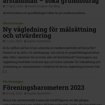
årstämman – söka grundbidrag
17 april, 2026
Anneli Lindgren Nordling
All information om grundbidragen hittar du på medlemssidorna.
Riksföreningen
Ny vägledning för målsättning
och utvärdering
11 juni, 2024
Sophie Nordström
Är du nyfiken på hur ni kan utveckla en medlemsaktivitet att locka fler?
Kanske är du aktiv i en arbetsgrupp, ska skriva en projektbidragsansökan
eller sitter i styrelsen för en krets eller ett länsförbund? Föreningens nya
vägledning innehåller konkreta tips och enkla metoder för målsättning och
utvärdering av verksamheten! Initiativet till denna vägledning kommer från
[…]
Riksföreningen
Föreningsbarometern 2023
29 maj, 2024
Sophie Nordström
Novus har sammanställt svaren på enkätfrågorna om det gångna
verksamhetsåret som ställdes till förtroendevalda i krets eller länsförbund i